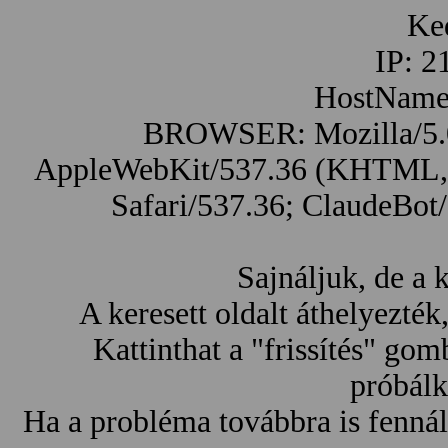
Ke
IP: 2
HostName:
BROWSER: Mozilla/5.0 
AppleWebKit/537.36 (KHTML, l
Safari/537.36; ClaudeBot
Sajnáljuk, de a 
A keresett oldalt áthelyezték
Kattinthat a "frissítés" go
próbálk
Ha a probléma továbbra is fennál